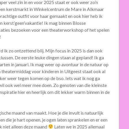
per veel zin in en voor 2025 staat er ook weer zo’n
 een kerstmarkt in Winkelcentrum de Mare in Alkmaar
 prachtige outfit voor haar gemaakt en ook hier heb ik
een kerst’geen’vakantie! Ik mag binnen Blosse
ocaties bezoeken voor een theaterworkshop of het spelen
!
rd ik zo ontzettend blij. Mijn focus in 2025 is dan ook
lussen. De eerste leuke dingen staan al gepland! Ik ga
rten in januari. Ik mag weer op avontuur in de natuur op
 theatermiddag voor kinderen in Uitgeest staat ook al
ker weer tegen komen op de bso. Iets wat ik nog ga
 wil ook wel meer mee doen. Zo genoten van die kleinste
nspiratie hier en heerlijk om dit lekker warm binnen in de
magische maand van maakt. Hoe je die invult is natuurlijk
en die je hart openen, je ogen laten sprankelen en er een
ijk niet alleen deze maand
Laten we in 2025 allemaal