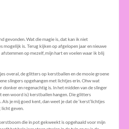
d gevonden. Wat die magie is, dat kan ik niet
s mogelijk is. Terug kijken op afgelopen jaar en nieuwe
fstemmen op mezelf, mijn hart en voelen waar ik blij
jes overal, de glitters op kerstballen en de mooie groene
ene slingers opgehangen met lichtjes erin. Ohw wat
r donker en regenachtig is. In het midden van de slinger
t een woord is) kerstballen hangen. Die glitters
. Als je mij goed kent, dan weet je dat de ‘kerst’lichtjes
g licht geven.
en kerstboom die in pot gekweekt is opgehaald voor mijn
t het hele jaar staan stralen in de tuin en nu is de