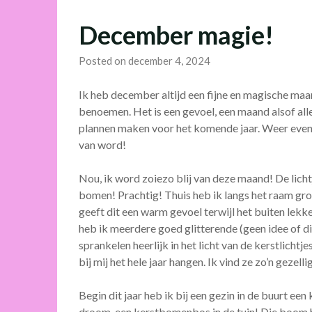
December magie!
Posted on december 4, 2024
Ik heb december altijd een fijne en magische maan
benoemen. Het is een gevoel, een maand alsof alle
plannen maken voor het komende jaar. Weer even a
van word!
Nou, ik word zoiezo blij van deze maand! De licht
bomen! Prachtig! Thuis heb ik langs het raam gro
geeft dit een warm gevoel terwijl het buiten lekke
heb ik meerdere goed glitterende (geen idee of di
sprankelen heerlijk in het licht van de kerstlichtjes
bij mij het hele jaar hangen. Ik vind ze zo’n gezelli
Begin dit jaar heb ik bij een gezin in de buurt e
droom, een kerstbomenbos in de tuin! Die boom heef