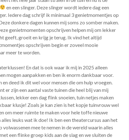
en een slinger. Deze slinger wordt iedere dag een
ger. Iedere dag schrijf ik minimaal 3 genietmomentjes op
er. Deze donkere dagen kunnen mij soms zo somber maken.
 Deze genietmomenten opschrijven helpen mij om lekker
 geeft, groeit en krijg je terug. Ik vind het altijd
etmomentjes opschrijven begin er zoveel mooie
aar meer te worden.
erklussen! En dat is ook waar ik mij in 2025 alleen
uinen mogen aanpakken en ben ik enorm dankbaar voor.
n en deed ik dit wel voor mensen die om hulp vroegen.
 er zijn een aantal vaste tuinen die heel blij van mij
lussen, lekker een dag flink snoeien, tuin netjes maken
baar klusje! Zoals je kan zien is het kopje tuinvrouw wel
ten om meer ruimte te maken voor hele toffe nieuwe
 alles leuks wat ik doe! Ik ben een theatercursus aan het
p volwassenen mee te nemen in de wereld waarin alles
 met een flinke groep kids aan de slag en we sluiten de