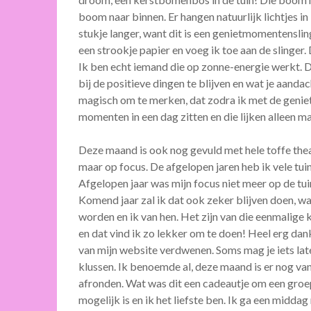
boom naar binnen. Er hangen natuurlijk lichtjes in
stukje langer, want dit is een genietmomentenslin
een strookje papier en voeg ik toe aan de sling
Ik ben echt iemand die op zonne-energie werkt.
bij de positieve dingen te blijven en wat je aandacht
magisch om te merken, dat zodra ik met de geni
momenten in een dag zitten en die lijken alleen m
Deze maand is ook nog gevuld met hele toffe theat
maar op focus. De afgelopen jaren heb ik vele t
Afgelopen jaar was mijn focus niet meer op de tui
Komend jaar zal ik dat ook zeker blijven doen, want
worden en ik van hen. Het zijn van die eenmalige k
en dat vind ik zo lekker om te doen! Heel erg dank
van mijn website verdwenen. Soms mag je iets la
klussen. Ik benoemde al, deze maand is er nog van
afronden. Wat was dit een cadeautje om een groe
mogelijk is en ik het liefste ben. Ik ga een middag