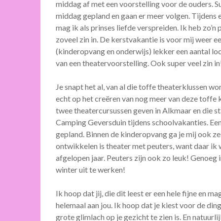
middag af met een voorstelling voor de ouders. Su
middag gepland en gaan er meer volgen. Tijdens
mag ik als prinses liefde verspreiden. Ik heb zo’n
zoveel zin in. De kerstvakantie is voor mij weer 
(kinderopvang en onderwijs) lekker een aantal l
van een theatervoorstelling. Ook super veel zin in
Je snapt het al, van al die toffe theaterklussen wo
echt op het creëren van nog meer van deze toffe k
twee theatercursussen geven in Alkmaar en die sta
Camping Geversduin tijdens schoolvakanties. Een
gepland. Binnen de kinderopvang ga je mij ook ze
ontwikkelen is theater met peuters, want daar ik
afgelopen jaar. Peuters zijn ook zo leuk! Genoeg i
winter uit te werken!
Ik hoop dat jij, die dit leest er een hele fijne en 
helemaal aan jou. Ik hoop dat je kiest voor de ding
grote glimlach op je gezicht te zien is. En natuurl